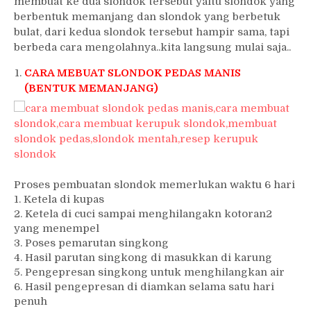
membuat ke dua slondok tersebut yaitu slondok yang
berbentuk memanjang dan slondok yang berbetuk
bulat, dari kedua slondok tersebut hampir sama, tapi
berbeda cara mengolahnya..kita langsung mulai saja..
CARA MEBUAT SLONDOK PEDAS MANIS
(BENTUK MEMANJANG)
Proses pembuatan slondok memerlukan waktu 6 hari
1. Ketela di kupas
2. Ketela di cuci sampai menghilangakn kotoran2
yang menempel
3. Poses pemarutan singkong
4. Hasil parutan singkong di masukkan di karung
5. Pengepresan singkong untuk menghilangkan air
6. Hasil pengepresan di diamkan selama satu hari
penuh