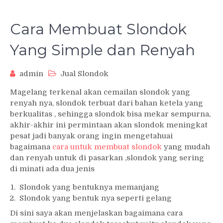
Cara Membuat Slondok
Yang Simple dan Renyah
admin
Jual Slondok
Magelang terkenal akan cemailan slondok yang
renyah nya, slondok terbuat dari bahan ketela yang
berkualitas , sehingga slondok bisa mekar sempurna,
akhir-akhir ini permintaan akan slondok meningkat
pesat jadi banyak orang ingin mengetahuai
bagaimana
cara untuk membuat slondok
yang mudah
dan renyah untuk di pasarkan ,slondok yang sering
di minati ada dua jenis
Slondok yang bentuknya memanjang
Slondok yang bentuk nya seperti gelang
Di sini saya akan menjelaskan bagaimana cara