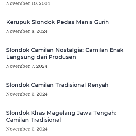
November 10, 2024
Kerupuk Slondok Pedas Manis Gurih
November 8, 2024
Slondok Camilan Nostalgia: Camilan Enak
Langsung dari Produsen
November 7, 2024
Slondok Camilan Tradisional Renyah
November 6, 2024
Slondok Khas Magelang Jawa Tengah:
Camilan Tradisional
November 6, 2024