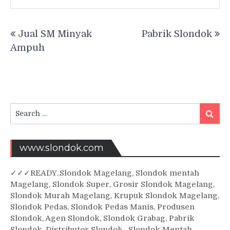
Post
Jual SM Minyak
Pabrik Slondok
navigation
Ampuh
Search
Searc
for:
www.slondok.com
✓
✓✓
READY..Slondok Magelang, Slondok mentah
Magelang, Slondok Super, Grosir Slondok Magelang,
Slondok Murah Magelang, Krupuk Slondok Magelang,
Slondok Pedas, Slondok Pedas Manis, Produsen
Slondok, Agen Slondok, Slondok Grabag, Pabrik
Slondok, Distributor Slondok , Slondok Mentah