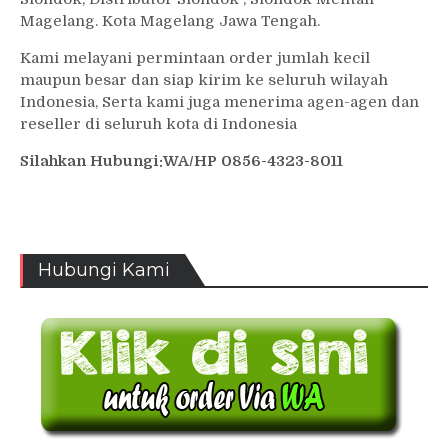
Magelang. Kota Magelang Jawa Tengah.
Kami melayani permintaan order jumlah kecil
maupun besar dan siap kirim ke seluruh wilayah
Indonesia, Serta kami juga menerima agen-agen dan
reseller di seluruh kota di Indonesia
Silahkan Hubungi:WA/HP 0856-4323-8011
Hubungi Kami