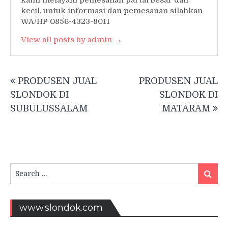
kami melayani pemesanan partai besar dan
kecil, untuk informasi dan pemesanan silahkan
WA/HP 0856-4323-8011
View all posts by admin →
Post
PRODUSEN JUAL
PRODUSEN JUAL
navigation
SLONDOK DI
SLONDOK DI
SUBULUSSALAM
MATARAM
Search
Searc
for:
www.slondok.com