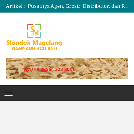
Artikel :
Pusatnya Agen, Grosir, Distributor, dan Reseller Puyur Koin
Produksi Slondok
Produsen Kerupuk Slondok Magelang
Jual Puyur Koin Mentah 1 Ball 5 kg
Jual Pasir Merapi Terdekat Kualitas Unggul untuk Proyek Kecil hingga Besar