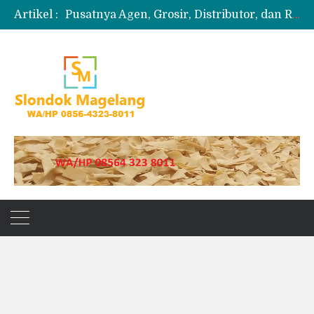
Artikel :
Pusatnya Agen, Grosir, Distributor, dan Reseller Puyur Koin
Produksi Slondok
Produsen Kerupuk Slondok Magelang
Jual Puyur Koin Mentah 1 Ball 5 kg
Jual Pasir Merapi Terdekat Kualitas Unggul untuk Proyek Kecil hingga Besar