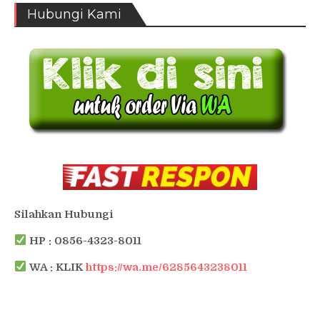
Hubungi Kami
Silahkan Hubungi
HP : 0856-4323-8011
WA : KLIK
https://wa.me/6285643238011