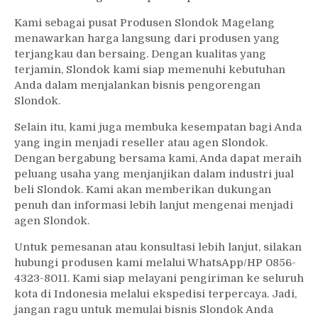
Kami sebagai pusat Produsen Slondok Magelang
menawarkan harga langsung dari produsen yang
terjangkau dan bersaing. Dengan kualitas yang
terjamin, Slondok kami siap memenuhi kebutuhan
Anda dalam menjalankan bisnis pengorengan
Slondok.
Selain itu, kami juga membuka kesempatan bagi Anda
yang ingin menjadi reseller atau agen Slondok.
Dengan bergabung bersama kami, Anda dapat meraih
peluang usaha yang menjanjikan dalam industri jual
beli Slondok. Kami akan memberikan dukungan
penuh dan informasi lebih lanjut mengenai menjadi
agen Slondok.
Untuk pemesanan atau konsultasi lebih lanjut, silakan
hubungi produsen kami melalui WhatsApp/HP 0856-
4323-8011. Kami siap melayani pengiriman ke seluruh
kota di Indonesia melalui ekspedisi terpercaya. Jadi,
jangan ragu untuk memulai bisnis Slondok Anda