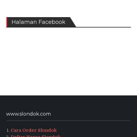
Halaman Facebook
www.slondok.com
Cara Order Slondok
Daftar Harga Slondok