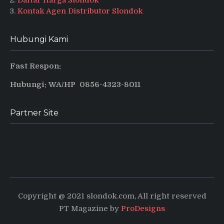
Kontak Agen Distributor Slondok
Hubungi Kami
Fast Respon:
Hubungi: WA/HP 0856-4323-8011
Partner Site
Produsen Puyur Magelang
Pusat informasi dan tips terbaru
Copyright @ 2021 slondok.com, All right reserved
PT Magazine by
ProDesigns