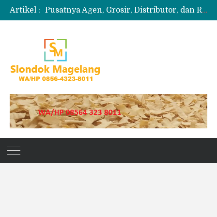
Artikel :
Pusatnya Agen, Grosir, Distributor, dan Reseller Puyur Koin
Produksi Slondok
Produsen Kerupuk Slondok Magelang
Jual Puyur Koin Mentah 1 Ball 5 kg
Jual Pasir Merapi Terdekat Kualitas Unggul untuk Proyek Kecil hingga Besar