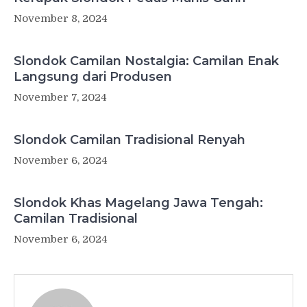
November 8, 2024
Slondok Camilan Nostalgia: Camilan Enak
Langsung dari Produsen
November 7, 2024
Slondok Camilan Tradisional Renyah
November 6, 2024
Slondok Khas Magelang Jawa Tengah:
Camilan Tradisional
November 6, 2024