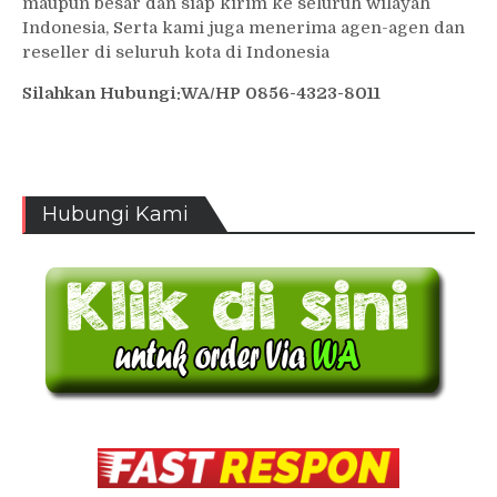
maupun besar dan siap kirim ke seluruh wilayah
Indonesia, Serta kami juga menerima agen-agen dan
reseller di seluruh kota di Indonesia
Silahkan Hubungi:WA/HP 0856-4323-8011
Hubungi Kami