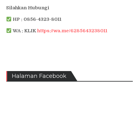
Silahkan Hubungi
HP : 0856-4323-8011
WA : KLIK
https://wa.me/6285643238011
Halaman Facebook