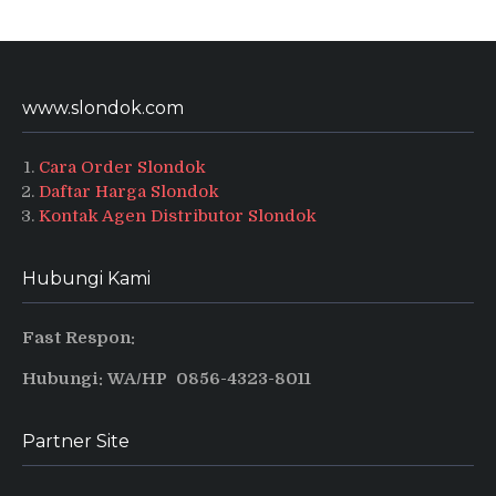
www.slondok.com
Cara Order Slondok
Daftar Harga Slondok
Kontak Agen Distributor Slondok
Hubungi Kami
Fast Respon:
Hubungi: WA/HP 0856-4323-8011
Partner Site