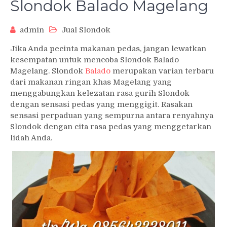
Slondok Balado Magelang
admin
Jual Slondok
Jika Anda pecinta makanan pedas, jangan lewatkan
kesempatan untuk mencoba Slondok Balado
Magelang. Slondok
Balado
merupakan varian terbaru
dari makanan ringan khas Magelang yang
menggabungkan kelezatan rasa gurih Slondok
dengan sensasi pedas yang menggigit. Rasakan
sensasi perpaduan yang sempurna antara renyahnya
Slondok dengan cita rasa pedas yang menggetarkan
lidah Anda.