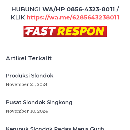
HUBUNGI
WA/HP 0856-4323-8011
/
KLIK
https://wa.me/6285643238011
Artikel Terkalit
Produksi Slondok
November 21, 2024
Pusat Slondok Singkong
November 10, 2024
Kerupuk Slondok Pedas Manis Gurih