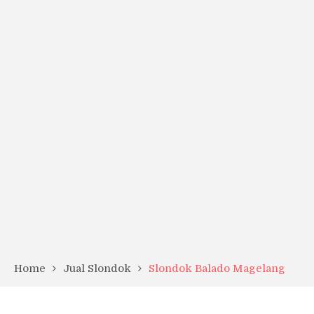
Home
Jual Slondok
Slondok Balado Magelang