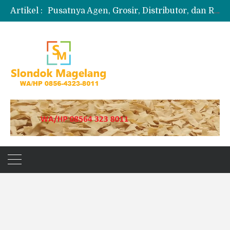
Artikel :
Pusatnya Agen, Grosir, Distributor, dan Reseller Puyur Koin
Produksi Slondok
Produsen Kerupuk Slondok Magelang
Jual Puyur Koin Mentah 1 Ball 5 kg
Jual Pasir Merapi Terdekat Kualitas Unggul untuk Proyek Kecil hingga Besar