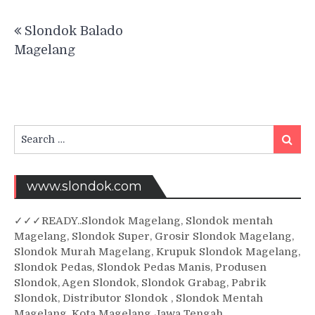
Post
Slondok Balado
navigation
Magelang
Search
Searc
for:
www.slondok.com
✓
✓✓
READY..Slondok Magelang, Slondok mentah
Magelang, Slondok Super, Grosir Slondok Magelang,
Slondok Murah Magelang, Krupuk Slondok Magelang,
Slondok Pedas, Slondok Pedas Manis, Produsen
Slondok, Agen Slondok, Slondok Grabag, Pabrik
Slondok, Distributor Slondok , Slondok Mentah
Magelang. Kota Magelang Jawa Tengah.