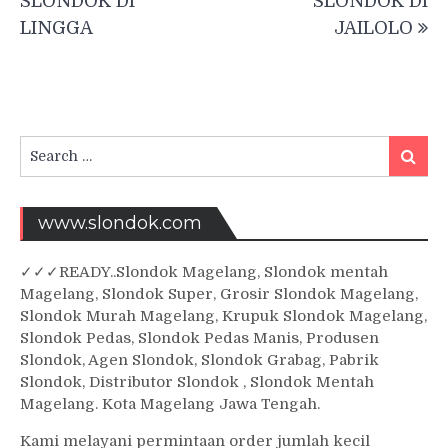
SLONDOK DI
SLONDOK DI
LINGGA
JAILOLO
Search
Searc
for:
www.slondok.com
✓
✓✓
READY..Slondok Magelang, Slondok mentah
Magelang, Slondok Super, Grosir Slondok Magelang,
Slondok Murah Magelang, Krupuk Slondok Magelang,
Slondok Pedas, Slondok Pedas Manis, Produsen
Slondok, Agen Slondok, Slondok Grabag, Pabrik
Slondok, Distributor Slondok , Slondok Mentah
Magelang. Kota Magelang Jawa Tengah.
Kami melayani permintaan order jumlah kecil