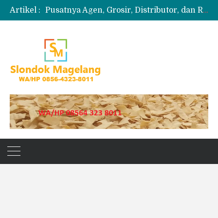
Artikel :
Pusatnya Agen, Grosir, Distributor, dan Reseller Puyur Koin
Produksi Slondok
Produsen Kerupuk Slondok Magelang
Jual Puyur Koin Mentah 1 Ball 5 kg
Jual Pasir Merapi Terdekat Kualitas Unggul untuk Proyek Kecil hingga Besar