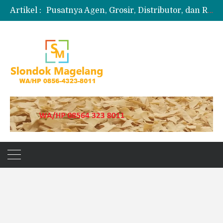
Artikel :
Pusatnya Agen, Grosir, Distributor, dan Reseller Puyur Koin
Produksi Slondok
Produsen Kerupuk Slondok Magelang
Jual Puyur Koin Mentah 1 Ball 5 kg
Jual Pasir Merapi Terdekat Kualitas Unggul untuk Proyek Kecil hingga Besar