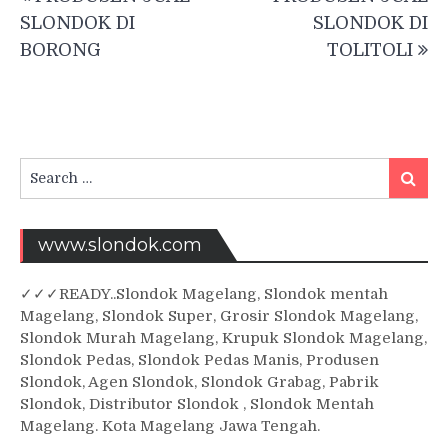
navigation
SLONDOK DI
SLONDOK DI
BORONG
TOLITOLI
Search
Searc
for:
www.slondok.com
✓
✓✓
READY..Slondok Magelang, Slondok mentah
Magelang, Slondok Super, Grosir Slondok Magelang,
Slondok Murah Magelang, Krupuk Slondok Magelang,
Slondok Pedas, Slondok Pedas Manis, Produsen
Slondok, Agen Slondok, Slondok Grabag, Pabrik
Slondok, Distributor Slondok , Slondok Mentah
Magelang. Kota Magelang Jawa Tengah.