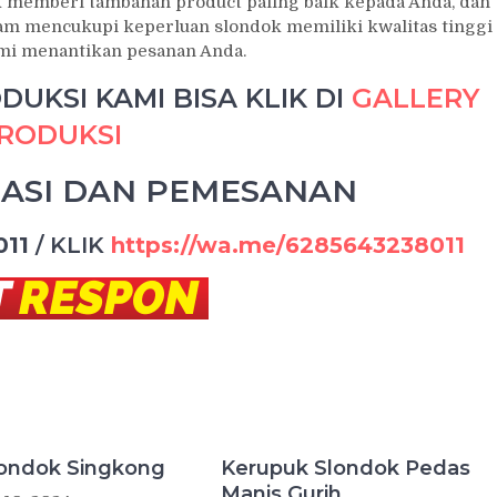
 memberi tambahan product paling baik kepada Anda, dan
alam mencukupi keperluan slondok memiliki kwalitas tinggi
ami menantikan pesanan Anda.
UKSI KAMI BISA KLIK DI
GALLERY
RODUKSI
ASI DAN PEMESANAN
011
/
KLIK
https://wa.me/6285643238011
londok Singkong
Kerupuk Slondok Pedas
Manis Gurih