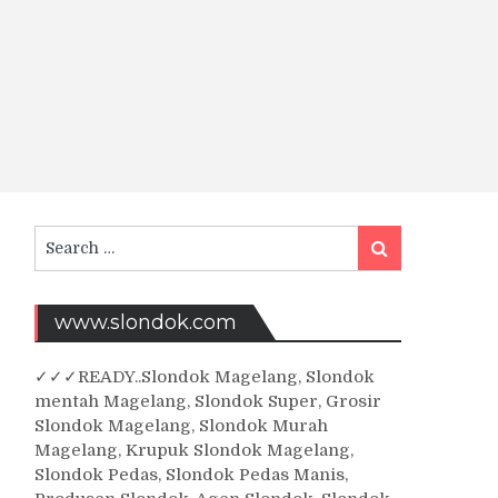
Search
Search
for:
www.slondok.com
✓
✓✓
READY..Slondok Magelang, Slondok
mentah Magelang, Slondok Super, Grosir
Slondok Magelang, Slondok Murah
Magelang, Krupuk Slondok Magelang,
Slondok Pedas, Slondok Pedas Manis,