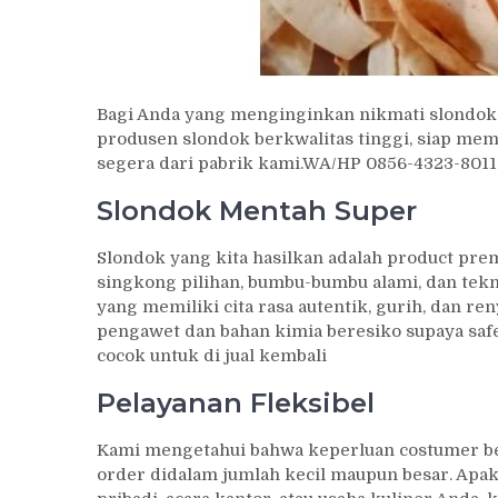
Bagi Anda yang menginginkan nikmati slondok b
produsen slondok berkwalitas tinggi, siap me
segera dari pabrik kami.WA/HP 0856-4323-80
Slondok Mentah Super
Slondok yang kita hasilkan adalah product pr
singkong pilihan, bumbu-bumbu alami, dan tekn
yang memiliki cita rasa autentik, gurih, dan r
pengawet dan bahan kimia beresiko supaya safe
cocok untuk di jual kembali
Pelayanan Fleksibel
Kami mengetahui bahwa keperluan costumer be
order didalam jumlah kecil maupun besar. A