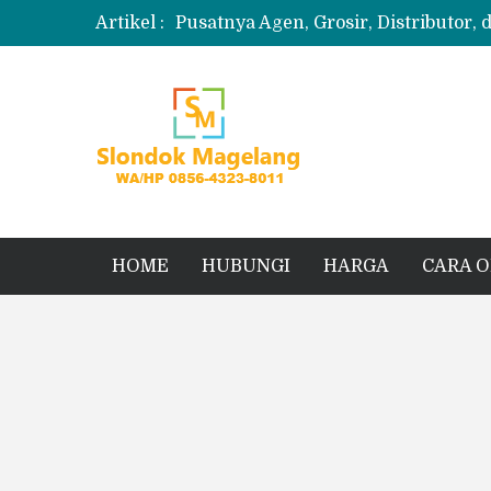
Artikel :
Pusatnya Agen, Grosir, Distributor, 
Produksi Slondok
Produsen Kerupuk Slondok Magela
Jual Puyur Koin Mentah 1 Ball 5 kg
Jual Pasir Merapi Terdekat Kualita
HOME
HUBUNGI
HARGA
CARA 