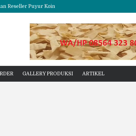
dan Reseller Puyur Koin
ng
s Unggul untuk Proyek Kecil hingga Besar
ORDER
GALLERY PRODUKSI
ARTIKEL