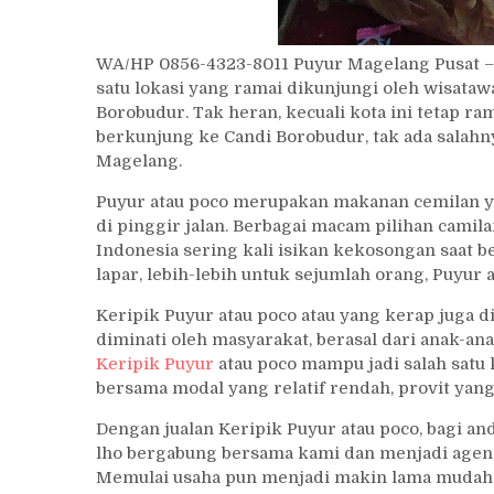
WA/HP 0856-4323-8011 Puyur Magelang Pusat 
satu lokasi yang ramai dikunjungi oleh wisatawan
Borobudur. Tak heran, kecuali kota ini tetap r
berkunjung ke Candi Borobudur, tak ada salah
Magelang.
Puyur atau poco merupakan makanan cemilan yan
di pinggir jalan. Berbagai macam pilihan cami
Indonesia sering kali isikan kekosongan saat
lapar, lebih-lebih untuk sejumlah orang, Puyur
Keripik Puyur atau poco atau yang kerap juga 
diminati oleh masyarakat, berasal dari anak-ana
Keripik Puyur
atau poco mampu jadi salah satu 
bersama modal yang relatif rendah, provit yan
Dengan jualan Keripik Puyur atau poco, bagi a
lho bergabung bersama kami dan menjadi agen la
Memulai usaha pun menjadi makin lama mudah