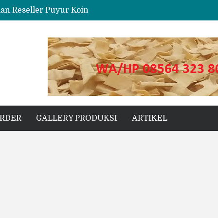
dan Reseller Puyur Koin
ng
s Unggul untuk Proyek Kecil hingga Besar
ORDER
GALLERY PRODUKSI
ARTIKEL