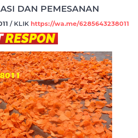
ASI DAN PEMESANAN
011
/
KLIK
https://wa.me/6285643238011