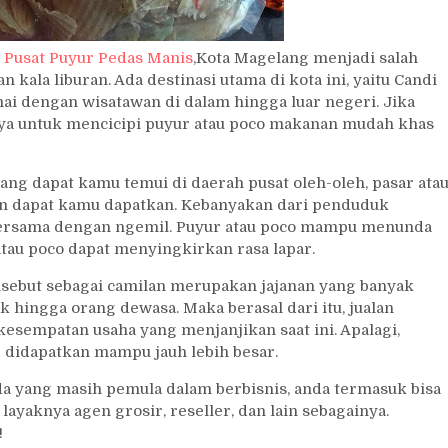
–
Pusat Puyur Pedas Manis
,Kota Magelang menjadi salah
 kala liburan. Ada destinasi utama di kota ini, yaitu Candi
amai dengan wisatawan di dalam hingga luar negeri. Jika
nya untuk mencicipi puyur atau poco makanan mudah khas
g dapat kamu temui di daerah pusat oleh-oleh, pasar ata
lan dapat kamu dapatkan. Kebanyakan dari penduduk
 bersama dengan ngemil. Puyur atau poco mampu menunda
 atau poco dapat menyingkirkan rasa lapar.
disebut sebagai camilan merupakan jajanan yang banyak
k hingga orang dewasa. Maka berasal dari itu, jualan
kesempatan usaha yang menjanjikan saat ini. Apalagi,
g didapatkan mampu jauh lebih besar.
nda yang masih pemula dalam berbisnis, anda termasuk bisa
yaknya agen grosir, reseller, dan lain sebagainya.
!