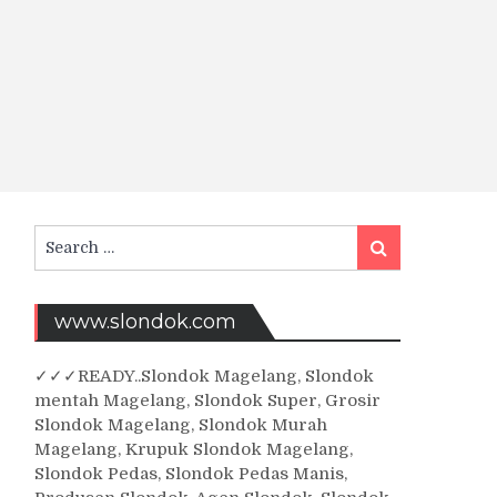
Search
Search
for:
www.slondok.com
✓
✓✓
READY..Slondok Magelang, Slondok
mentah Magelang, Slondok Super, Grosir
Slondok Magelang, Slondok Murah
Magelang, Krupuk Slondok Magelang,
Slondok Pedas, Slondok Pedas Manis,