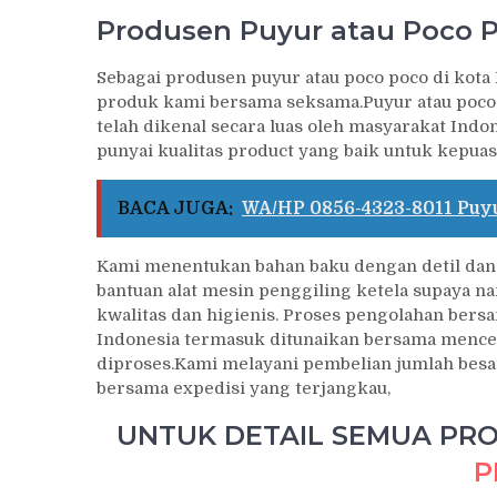
Produsen Puyur atau Poco 
Sebagai produsen puyur atau poco poco di kota
produk kami bersama seksama.Puyur atau poco
telah dikenal secara luas oleh masyarakat Ind
punyai kualitas product yang baik untuk kepuas
BACA JUGA:
WA/HP 0856-4323-8011 Puy
Kami menentukan bahan baku dengan detil dan 
bantuan alat mesin penggiling ketela supaya n
kwalitas dan higienis. Proses pengolahan ber
Indonesia termasuk ditunaikan bersama mence
diproses.Kami melayani pembelian jumlah besar
bersama expedisi yang terjangkau,
UNTUK DETAIL SEMUA PROD
P