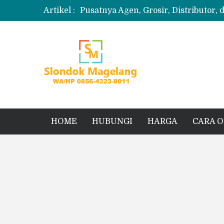
Artikel :
Pusatnya Agen, Grosir, Distributor, 
Produksi Slondok
Produsen Kerupuk Slondok Magela
Jual Puyur Koin Mentah 1 Ball 5 kg
Jual Pasir Merapi Terdekat Kualita
HOME
HUBUNGI
HARGA
CARA 