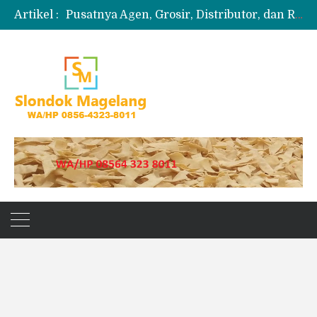
Artikel :
Pusatnya Agen, Grosir, Distributor, dan Reseller Puyur Koin
Produksi Slondok
Produsen Kerupuk Slondok Magelang
Jual Puyur Koin Mentah 1 Ball 5 kg
Jual Pasir Merapi Terdekat Kualitas Unggul untuk Proyek Kecil hingga Besar