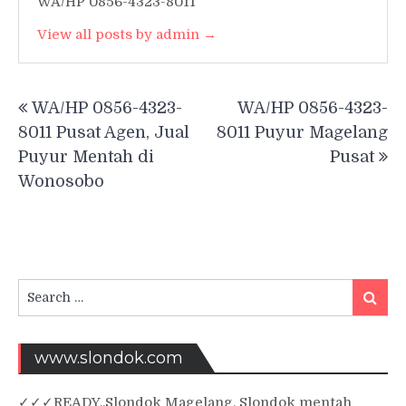
WA/HP 0856-4323-8011
View all posts by admin →
Post
WA/HP 0856-4323-
WA/HP 0856-4323-
navigation
8011 Pusat Agen, Jual
8011 Puyur Magelang
Puyur Mentah di
Pusat
Wonosobo
Search
Searc
for:
www.slondok.com
✓
✓✓
READY..Slondok Magelang, Slondok mentah