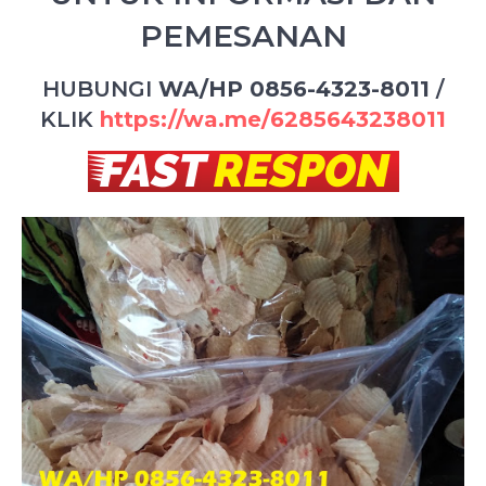
PEMESANAN
HUBUNGI
WA/HP 0856-4323-8011
/
KLIK
https://wa.me/6285643238011