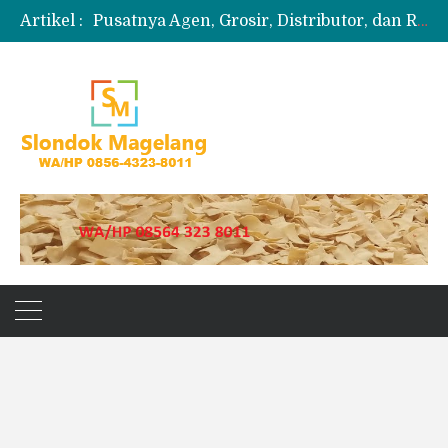
Artikel :
Pusatnya Agen, Grosir, Distributor, dan Reseller Puyur Koin
Produksi Slondok
Produsen Kerupuk Slondok Magelang
Jual Puyur Koin Mentah 1 Ball 5 kg
Jual Pasir Merapi Terdekat Kualitas Unggul untuk Proyek Kecil hingga Besar