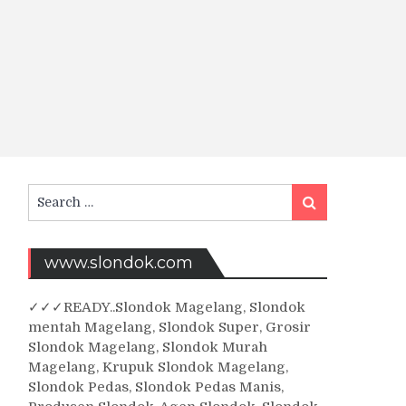
Search
Search
for:
www.slondok.com
✓
✓✓
READY..Slondok Magelang, Slondok
mentah Magelang, Slondok Super, Grosir
Slondok Magelang, Slondok Murah
Magelang, Krupuk Slondok Magelang,
Slondok Pedas, Slondok Pedas Manis,