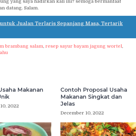
ng yang saya hadirkan kali ini? semoga bermanfaat
n datang. Salam.
 untuk Jualan Terlaris Sepanjang Masa, Tertarik
am brambang salam
,
resep sayur bayam jagung wortel
,
tahu
Usaha Makanan
Contoh Proposal Usaha
Unik
Makanan Singkat dan
Jelas
10, 2022
December 10, 2022