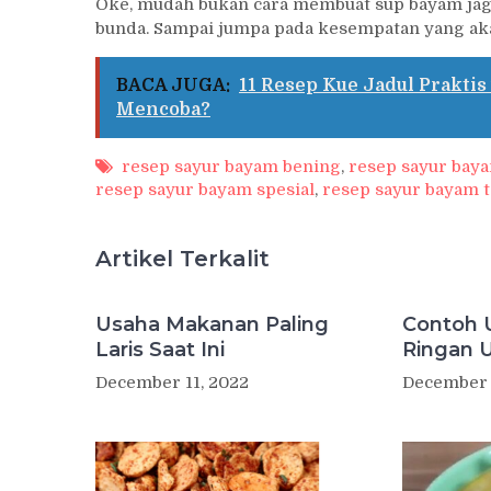
Oke, mudah bukan cara membuat sup bayam jagu
bunda. Sampai jumpa pada kesempatan yang aka
BACA JUGA:
11 Resep Kue Jadul Praktis
Mencoba?
resep sayur bayam bening
,
resep sayur bay
resep sayur bayam spesial
,
resep sayur bayam 
Artikel Terkalit
Usaha Makanan Paling
Contoh 
Laris Saat Ini
Ringan 
December 11, 2022
December 