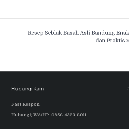
Resep Seblak Basah Asli Bandung Ena
dan Praktis
Hubungi Kami
P
Fast Respon:
Hubungi: WA/HP 0856-4323-8011