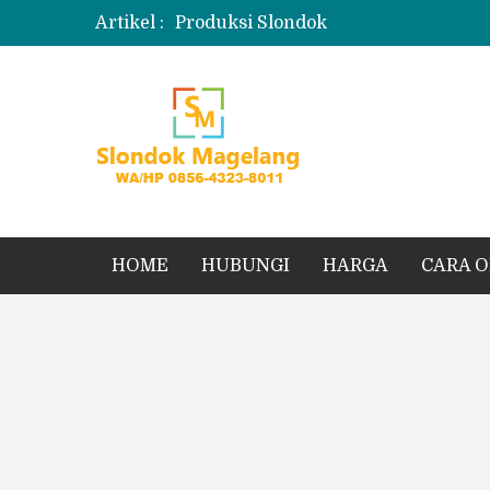
Artikel :
Produksi Slondok
Produsen Kerupuk Slondok Magela
Jual Puyur Koin Mentah 1 Ball 5 kg
Jual Pasir Merapi Terdekat Kualita
HOME
HUBUNGI
HARGA
CARA 