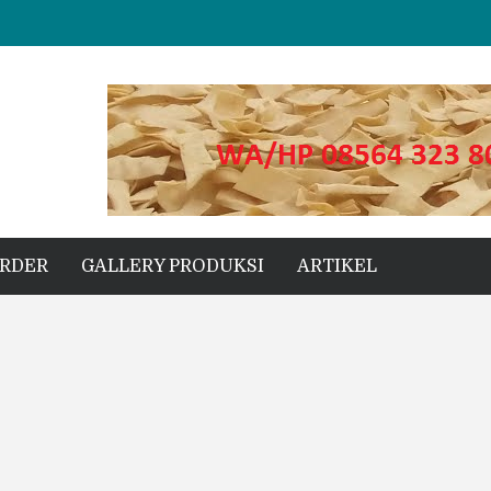
ng
s Unggul untuk Proyek Kecil hingga Besar
ORDER
GALLERY PRODUKSI
ARTIKEL