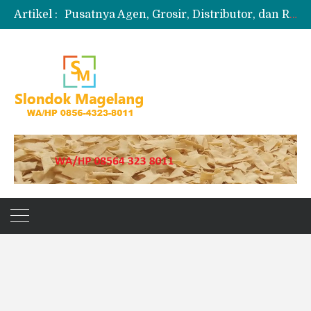
Artikel :
Pusatnya Agen, Grosir, Distributor, dan Reseller Puyur Koin
Produksi Slondok
Produsen Kerupuk Slondok Magelang
Jual Puyur Koin Mentah 1 Ball 5 kg
Jual Pasir Merapi Terdekat Kualitas Unggul untuk Proyek Kecil hingga Besar