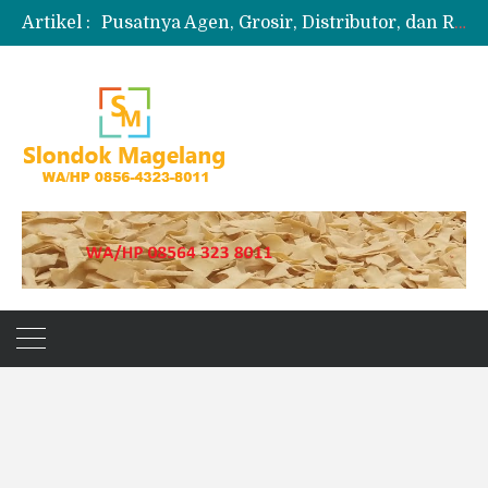
Artikel :
Produksi Slondok
Produsen Kerupuk Slondok Magelang
Jual Puyur Koin Mentah 1 Ball 5 kg
Jual Pasir Merapi Terdekat Kualitas Unggul untuk Proyek Kecil hingga Besar