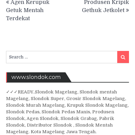
Agen Kerupuk
Produsen Kripik
navigation
Getuk Mentah
Gethuk Jetkolet
Terdekat
Search
Searc
for:
www.slondok.com
✓
✓✓
READY..Slondok Magelang, Slondok mentah
Magelang, Slondok Super, Grosir Slondok Magelang,
Slondok Murah Magelang, Krupuk Slondok Magelang,
Slondok Pedas, Slondok Pedas Manis, Produsen
Slondok, Agen Slondok, Slondok Grabag, Pabrik
Slondok, Distributor Slondok , Slondok Mentah
Magelang. Kota Magelang Jawa Tengah.