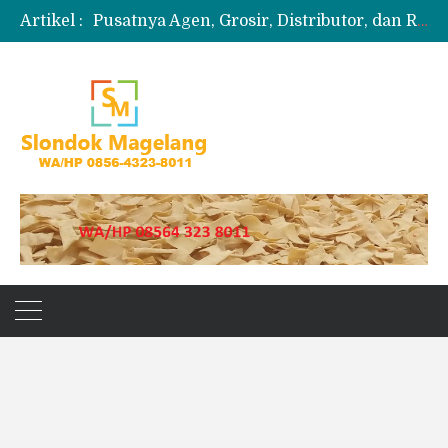
Artikel :
Pusatnya Agen, Grosir, Distributor, dan Reseller Puyur Koin
Produksi Slondok
Produsen Kerupuk Slondok Magelang
Jual Puyur Koin Mentah 1 Ball 5 kg
Jual Pasir Merapi Terdekat Kualitas Unggul untuk Proyek Kecil hingga Besar