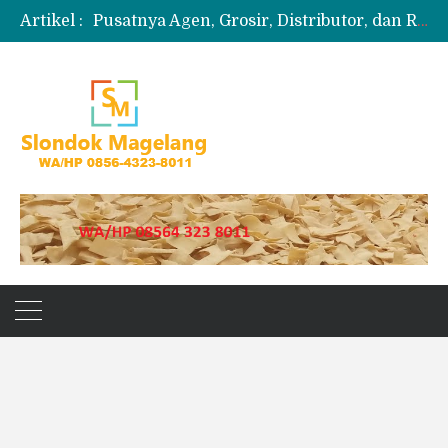
Artikel :
Pusatnya Agen, Grosir, Distributor, dan Reseller Puyur Koin
Produksi Slondok
Produsen Kerupuk Slondok Magelang
Jual Puyur Koin Mentah 1 Ball 5 kg
Jual Pasir Merapi Terdekat Kualitas Unggul untuk Proyek Kecil hingga Besar