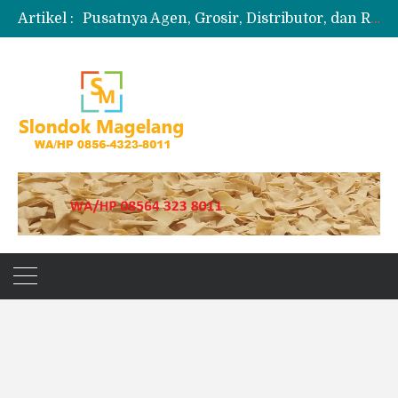
Artikel :
Pusatnya Agen, Grosir, Distributor, dan Reseller Puyur Koin
Produksi Slondok
Produsen Kerupuk Slondok Magelang
Jual Puyur Koin Mentah 1 Ball 5 kg
Jual Pasir Merapi Terdekat Kualitas Unggul untuk Proyek Kecil hingga Besar