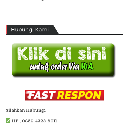
Hubungi Kami
Silahkan Hubungi
HP : 0856-4323-8011