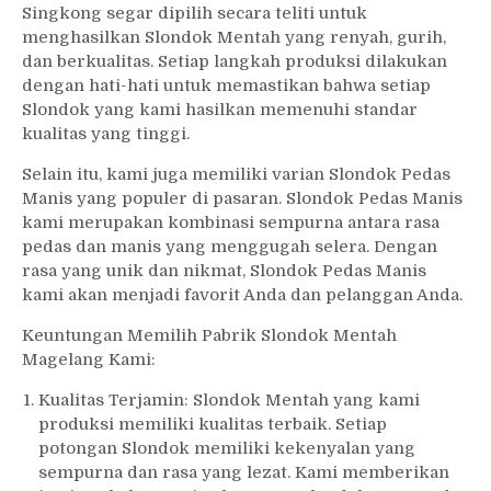
Singkong segar dipilih secara teliti untuk
menghasilkan Slondok Mentah yang renyah, gurih,
dan berkualitas. Setiap langkah produksi dilakukan
dengan hati-hati untuk memastikan bahwa setiap
Slondok yang kami hasilkan memenuhi standar
kualitas yang tinggi.
Selain itu, kami juga memiliki varian Slondok Pedas
Manis yang populer di pasaran. Slondok Pedas Manis
kami merupakan kombinasi sempurna antara rasa
pedas dan manis yang menggugah selera. Dengan
rasa yang unik dan nikmat, Slondok Pedas Manis
kami akan menjadi favorit Anda dan pelanggan Anda.
Keuntungan Memilih Pabrik Slondok Mentah
Magelang Kami:
Kualitas Terjamin: Slondok Mentah yang kami
produksi memiliki kualitas terbaik. Setiap
potongan Slondok memiliki kekenyalan yang
sempurna dan rasa yang lezat. Kami memberikan