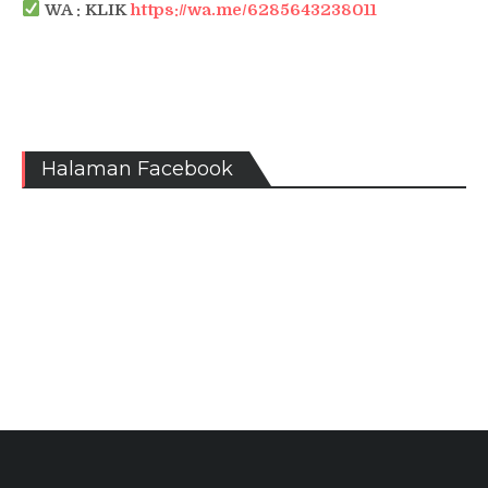
WA : KLIK
https://wa.me/6285643238011
Halaman Facebook