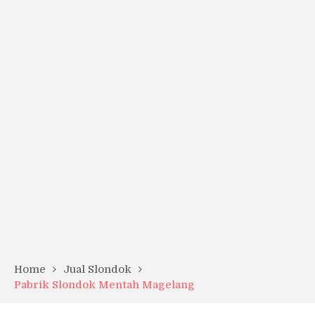
Home
Jual Slondok
Pabrik Slondok Mentah Magelang