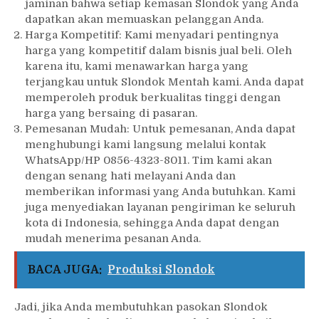
jaminan bahwa setiap kemasan Slondok yang Anda
dapatkan akan memuaskan pelanggan Anda.
Harga Kompetitif: Kami menyadari pentingnya
harga yang kompetitif dalam bisnis jual beli. Oleh
karena itu, kami menawarkan harga yang
terjangkau untuk Slondok Mentah kami. Anda dapat
memperoleh produk berkualitas tinggi dengan
harga yang bersaing di pasaran.
Pemesanan Mudah: Untuk pemesanan, Anda dapat
menghubungi kami langsung melalui kontak
WhatsApp/HP 0856-4323-8011. Tim kami akan
dengan senang hati melayani Anda dan
memberikan informasi yang Anda butuhkan. Kami
juga menyediakan layanan pengiriman ke seluruh
kota di Indonesia, sehingga Anda dapat dengan
mudah menerima pesanan Anda.
BACA JUGA:
Produksi Slondok
Jadi, jika Anda membutuhkan pasokan Slondok