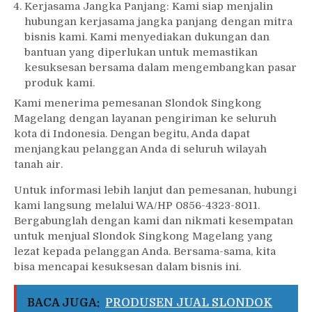
Kerjasama Jangka Panjang: Kami siap menjalin
hubungan kerjasama jangka panjang dengan mitra
bisnis kami. Kami menyediakan dukungan dan
bantuan yang diperlukan untuk memastikan
kesuksesan bersama dalam mengembangkan pasar
produk kami.
Kami menerima pemesanan Slondok Singkong
Magelang dengan layanan pengiriman ke seluruh
kota di Indonesia. Dengan begitu, Anda dapat
menjangkau pelanggan Anda di seluruh wilayah
tanah air.
Untuk informasi lebih lanjut dan pemesanan, hubungi
kami langsung melalui WA/HP 0856-4323-8011.
Bergabunglah dengan kami dan nikmati kesempatan
untuk menjual Slondok Singkong Magelang yang
lezat kepada pelanggan Anda. Bersama-sama, kita
bisa mencapai kesuksesan dalam bisnis ini.
BACA JUGA:
PRODUSEN JUAL SLONDOK