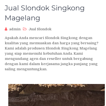
Jual Slondok Singkong
Magelang
admin
Jual Slondok
Apakah Anda mencari Slondok Singkong dengan
kualitas yang memuaskan dan harga yang bersaing?
Kami adalah produsen Slondok Singkong Magelang
yang siap memenuhi kebutuhan Anda. Kami
mengundang agen dan reseller untuk bergabung
dengan kami dalam kerjasama jangka panjang yang
saling menguntungkan.