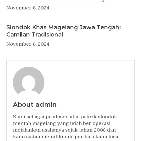
November 6, 2024
Slondok Khas Magelang Jawa Tengah:
Camilan Tradisional
November 6, 2024
About admin
Kami sebagai produsen atau pabrik slondok
mentah magelang yang udah ber operasi
mejalankan usahanya sejak tahun 2008 dan
kami sudah memiliki ijin, per hari kami bisa