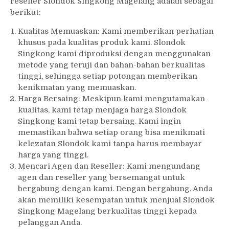
reseller Slondok Singkong Magelang adalah sebagai
berikut:
Kualitas Memuaskan: Kami memberikan perhatian
khusus pada kualitas produk kami. Slondok
Singkong kami diproduksi dengan menggunakan
metode yang teruji dan bahan-bahan berkualitas
tinggi, sehingga setiap potongan memberikan
kenikmatan yang memuaskan.
Harga Bersaing: Meskipun kami mengutamakan
kualitas, kami tetap menjaga harga Slondok
Singkong kami tetap bersaing. Kami ingin
memastikan bahwa setiap orang bisa menikmati
kelezatan Slondok kami tanpa harus membayar
harga yang tinggi.
Mencari Agen dan Reseller: Kami mengundang
agen dan reseller yang bersemangat untuk
bergabung dengan kami. Dengan bergabung, Anda
akan memiliki kesempatan untuk menjual Slondok
Singkong Magelang berkualitas tinggi kepada
pelanggan Anda.