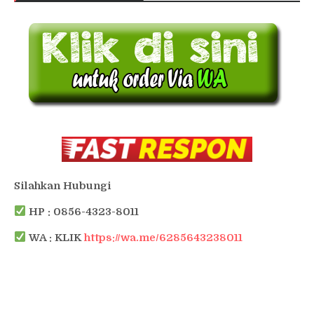
Silahkan Hubungi
HP : 0856-4323-8011
WA : KLIK
https://wa.me/6285643238011