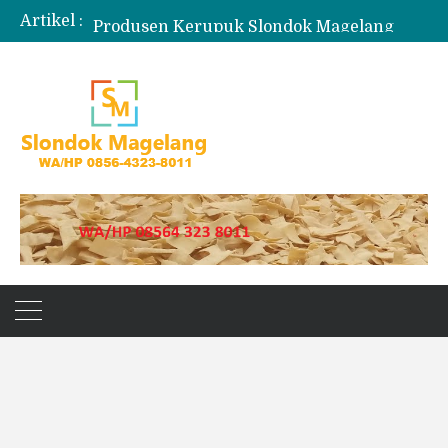
Artikel :
Produsen Kerupuk Slondok Magelang
Jual Puyur Koin Mentah 1 Ball 5 kg
Jual Pasir Merapi Terdekat Kualitas Unggul untuk Proyek Kecil hingga Besar