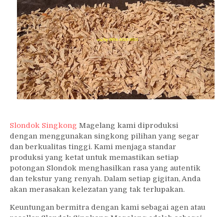
Slondok Singkong
Magelang kami diproduksi
dengan menggunakan singkong pilihan yang segar
dan berkualitas tinggi. Kami menjaga standar
produksi yang ketat untuk memastikan setiap
potongan Slondok menghasilkan rasa yang autentik
dan tekstur yang renyah. Dalam setiap gigitan, Anda
akan merasakan kelezatan yang tak terlupakan.
Keuntungan bermitra dengan kami sebagai agen atau