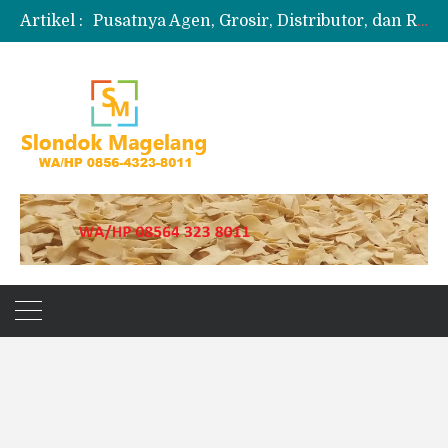
Artikel :
Pusatnya Agen, Grosir, Distributor, dan Reseller Puyur Koin
Produksi Slondok
Produsen Kerupuk Slondok Magelang
Jual Puyur Koin Mentah 1 Ball 5 kg
Jual Pasir Merapi Terdekat Kualitas Unggul untuk Proyek Kecil hingga Besar