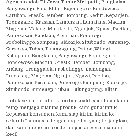
Agen slondok Di Jawa Timur Meliputi :
Bangkalan,
Banyuwangi, Batu, Blitar, Bojonegoro, Bondowoso,
Caruban, Gresik, Jember, Jombang, Kediri, Kepanjen,
Trenggalek, Krasaan, Lamongan, Lumajang, Madiun,
Magetan, Malang, Mojokerto, Nganjuk, Ngawi, Pacitan,
Pamekasan, Pandaan, Pasuruan, Ponorogo,
Probolinggo, Sampang, Sidoarjo, Situbondo, Sumenep,
Surabaya, Tuban, Tulungagung, Paiton, Wlingi.
Kabupaten Bangkalan, Banyuwangi, Bojonegoro,
Bondowoso, Madiun, Gresik, Jember, Jombang,
Malang, Trenggalek, Probolinggo, Lamongan,
Lumajang, Magetan, Nganjuk, Ngawi, Pacitan,
Pamekasan, Pasuruan, Ponorogo, Sampang, Sidoarjo,
Situbondo, Sumenep, Tuban, Tulungagung, Blitar
Untuk semua produk kami berkualitas no 1 dan kami
tetap menjaga kualitas produk kami guna untuk
kepuasan konsumen, kami siap kirim-kirim ke
seluruh Indonesia dengan expedisi yang terjangkau,
dan kami menerima orderan partai besar maupun
kecil.