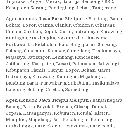
Tigaraksa, Anyer, Merak, Balaraja, Serpong / BSD.
Kabupaten Serang, Pandeglang, Lebak, Tangerang
Agen slondok Jawa Barat Meliputi :
Bandung, Banjar,
Bekasi, Bogor, Ciamis, Cianjur, Cibinong, Cikarang,
Cimahi, Cirebon, Depok, Garut, Indramayu, Karawang,
Kuningan, Majalengka, Ngamprah / Cimareme,
Purkawarka, Pelabuhan Ratu, Singaparna, Soreang,
Subang, Sukabumi, Sumber, Sumedang, Tasikmalaya,
Majalaya, Jatilangor, Lembang, Rancaekek,
Jatibarang, Kadipaten, Losari, Palimanan, Jatiwangi.
Kabupaten Ciamis, Cianjur, Bogor, Bekasi, Garut,
Indramayu, Karawang, Kuningan, Majalengka,
Bandung Barat, Purwakarta, Sukabumi, Tasikmalaya,
Bandung, Subang, Cirebon, Sumedang
Agen slondok Jawa Tengah Meliputi :
Banjarnegara,
Batang, Blora, Boyolali, Brebes, Cilacap, Demak,
Jepara, Karanganyar, Kebumen, Kendal, Klaten,
Mungkid, Magelang, Pati, Pekalongan, Pemalang,
Purbalingga, Purwokerto / Banyumas, Purwodadi,