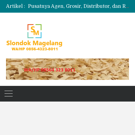
Pusatnya Agen, Grosir, Distributor, dan Reseller Puyur Koin
Artikel :
Produksi Slondok
Produsen Kerupuk Slondok Magelang
Jual Puyur Koin Mentah 1 Ball 5 kg
Jual Pasir Merapi Terdekat Kualitas Unggul untuk Proyek Kecil hingga Besar