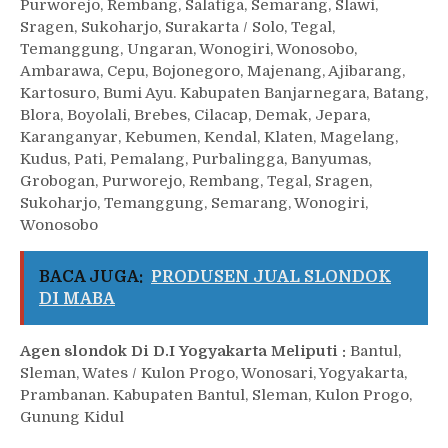
Purworejo, Rembang, Salatiga, Semarang, Slawi,
Sragen, Sukoharjo, Surakarta / Solo, Tegal,
Temanggung, Ungaran, Wonogiri, Wonosobo,
Ambarawa, Cepu, Bojonegoro, Majenang, Ajibarang,
Kartosuro, Bumi Ayu. Kabupaten Banjarnegara, Batang,
Blora, Boyolali, Brebes, Cilacap, Demak, Jepara,
Karanganyar, Kebumen, Kendal, Klaten, Magelang,
Kudus, Pati, Pemalang, Purbalingga, Banyumas,
Grobogan, Purworejo, Rembang, Tegal, Sragen,
Sukoharjo, Temanggung, Semarang, Wonogiri,
Wonosobo
BACA JUGA:
PRODUSEN JUAL SLONDOK
DI MABA
Agen slondok Di D.I Yogyakarta Meliputi :
Bantul,
Sleman, Wates / Kulon Progo, Wonosari, Yogyakarta,
Prambanan. Kabupaten Bantul, Sleman, Kulon Progo,
Gunung Kidul