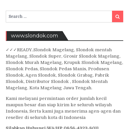
Search
Searc
for:
www.slondok.com
✓
✓✓
READY..Slondok Magelang, Slondok mentah
Magelang, Slondok Super, Grosir Slondok Magelang,
Slondok Murah Magelang, Krupuk Slondok Magelang,
Slondok Pedas, Slondok Pedas Manis, Produsen
Slondok, Agen Slondok, Slondok Grabag, Pabrik
Slondok, Distributor Slondok , Slondok Mentah
Magelang. Kota Magelang Jawa Tengah.
Kami melayani permintaan order jumlah kecil
maupun besar dan siap kirim ke seluruh wilayah
Indonesia, Serta kami juga menerima agen-agen dan
reseller di seluruh kota di Indonesia
Silahkan Hubungi:WA/HP 0856-4323-8011