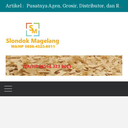
Artikel :
Pusatnya Agen, Grosir, Distributor, dan Reseller Puyur Koin
Produksi Slondok
Produsen Kerupuk Slondok Magelang
Jual Puyur Koin Mentah 1 Ball 5 kg
Jual Pasir Merapi Terdekat Kualitas Unggul untuk Proyek Kecil hingga Besar