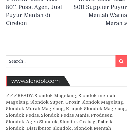
navigation
8011 Pusat Agen, Jual
8011 Supplier Puyur
Puyur Mentah di
Mentah Warna
Cirebon
Merah
Search
Searc
for:
www.slondok.com
✓
✓✓
READY..Slondok Magelang, Slondok mentah
Magelang, Slondok Super, Grosir Slondok Magelang,
Slondok Murah Magelang, Krupuk Slondok Magelang,
Slondok Pedas, Slondok Pedas Manis, Produsen
Slondok, Agen Slondok, Slondok Grabag, Pabrik
Slondok, Distributor Slondok , Slondok Mentah