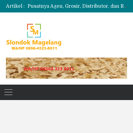
Artikel :
Pusatnya Agen, Grosir, Distributor, dan Reseller Puyur Koin
Produksi Slondok
Produsen Kerupuk Slondok Magelang
Jual Puyur Koin Mentah 1 Ball 5 kg
Jual Pasir Merapi Terdekat Kualitas Unggul untuk Proyek Kecil hingga Besar