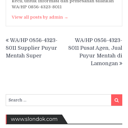
kecil, untuk informasi dan pemesanan silahkan
WA/HP 0856-4323-8011
View all posts by admin →
Post
WA/HP 0856-4323-
WA/HP 0856-4323-
navigation
8011 Supplier Puyur
8011 Pusat Agen, Jual
Mentah Super
Puyur Mentah di
Lamongan
Search
Searc
for:
www.slondok.com