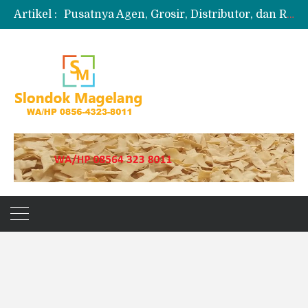
Artikel :
Pusatnya Agen, Grosir, Distributor, dan Reseller Puyur Koin
Produksi Slondok
Produsen Kerupuk Slondok Magelang
Jual Puyur Koin Mentah 1 Ball 5 kg
Jual Pasir Merapi Terdekat Kualitas Unggul untuk Proyek Kecil hingga Besar