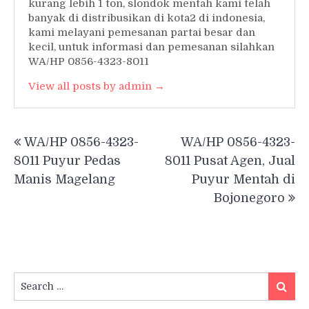
kurang lebih 1 ton, slondok mentah kami telah
banyak di distribusikan di kota2 di indonesia,
kami melayani pemesanan partai besar dan
kecil, untuk informasi dan pemesanan silahkan
WA/HP 0856-4323-8011
View all posts by admin →
Post
WA/HP 0856-4323-
WA/HP 0856-4323-
navigation
8011 Puyur Pedas
8011 Pusat Agen, Jual
Manis Magelang
Puyur Mentah di
Bojonegoro
Search
Searc
for: