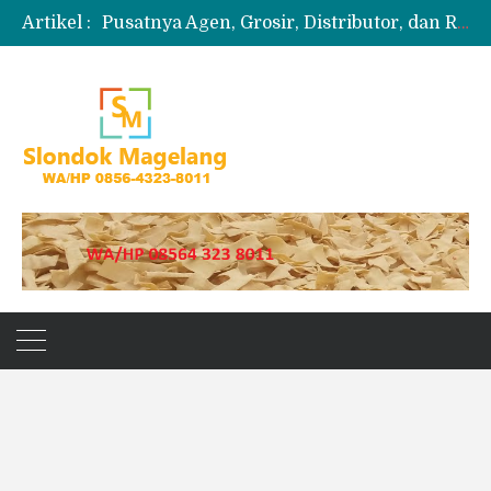
Artikel :
Pusatnya Agen, Grosir, Distributor, dan Reseller Puyur Koin
Produksi Slondok
Produsen Kerupuk Slondok Magelang
Jual Puyur Koin Mentah 1 Ball 5 kg
Jual Pasir Merapi Terdekat Kualitas Unggul untuk Proyek Kecil hingga Besar