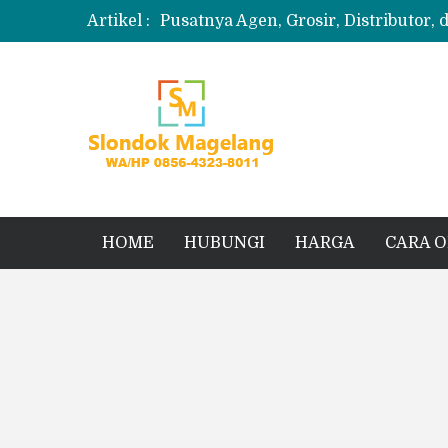
Artikel :
Pusatnya Agen, Grosir, Distributor, 
Produksi Slondok
Produsen Kerupuk Slondok Magela
Jual Puyur Koin Mentah 1 Ball 5 kg
Jual Pasir Merapi Terdekat Kualita
HOME
HUBUNGI
HARGA
CARA 