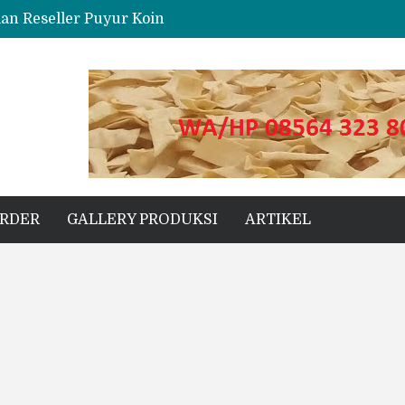
dan Reseller Puyur Koin
ng
s Unggul untuk Proyek Kecil hingga Besar
ORDER
GALLERY PRODUKSI
ARTIKEL