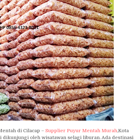
Mentah di Cilacap –
Supplier Puyur Mentah Murah
,Kota
dikunjungi oleh wisatawan selagi liburan. Ada destinasi