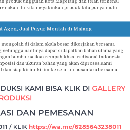
ah produk unggulan kota Magelang dan telah terkenal
arenakan itu kita meyakinkan produk kita punya mutu
t Agen, Jual Puyur Mentah di Malang
m mengolah di dalam skala besar dikerjakan bersama
g sehingga nantinya dapat didapatkan bahan utama yang
engan bumbu racikan rempah khas tradisonal Indonesia
posisi dan ukuran bahan yang akan diproses.Kami
l dan siap kirim-kirim ke seluruh nusantara bersama
UKSI KAMI BISA KLIK DI
GALLERY
RODUKSI
ASI DAN PEMESANAN
011
/
KLIK
https://wa.me/6285643238011