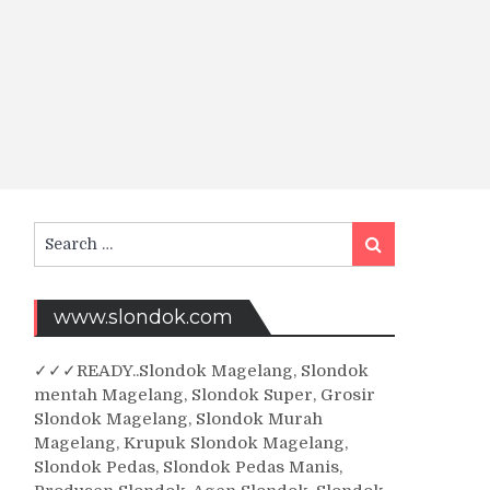
Search
Search
for:
www.slondok.com
✓
✓✓
READY..Slondok Magelang, Slondok
mentah Magelang, Slondok Super, Grosir
Slondok Magelang, Slondok Murah
Magelang, Krupuk Slondok Magelang,
Slondok Pedas, Slondok Pedas Manis,