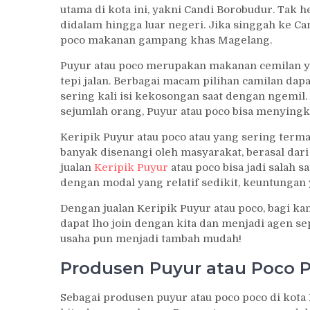
utama di kota ini, yakni Candi Borobudur. Tak 
didalam hingga luar negeri. Jika singgah ke Ca
poco makanan gampang khas Magelang.
Puyur atau poco merupakan makanan cemilan yan
tepi jalan. Berbagai macam pilihan camilan da
sering kali isi kekosongan saat dengan ngemil
sejumlah orang, Puyur atau poco bisa menyingki
Keripik Puyur atau poco atau yang sering term
banyak disenangi oleh masyarakat, berasal dari
jualan
Keripik Puyur
atau poco bisa jadi salah s
dengan modal yang relatif sedikit, keuntungan 
Dengan jualan Keripik Puyur atau poco, bagi k
dapat lho join dengan kita dan menjadi agen sep
usaha pun menjadi tambah mudah!
Produsen Puyur atau Poco 
Sebagai produsen puyur atau poco poco di kot