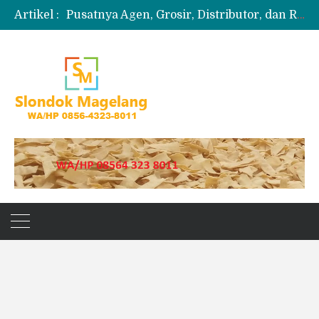
Artikel :
Pusatnya Agen, Grosir, Distributor, dan Reseller Puyur Koin
Produksi Slondok
Produsen Kerupuk Slondok Magelang
Jual Puyur Koin Mentah 1 Ball 5 kg
Jual Pasir Merapi Terdekat Kualitas Unggul untuk Proyek Kecil hingga Besar