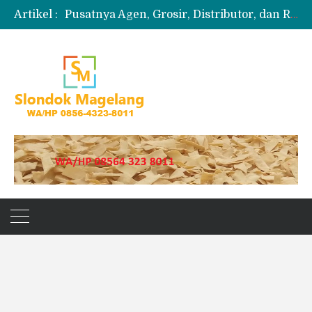
Artikel :
Pusatnya Agen, Grosir, Distributor, dan Reseller Puyur Koin
Produksi Slondok
Produsen Kerupuk Slondok Magelang
Jual Puyur Koin Mentah 1 Ball 5 kg
Jual Pasir Merapi Terdekat Kualitas Unggul untuk Proyek Kecil hingga Besar