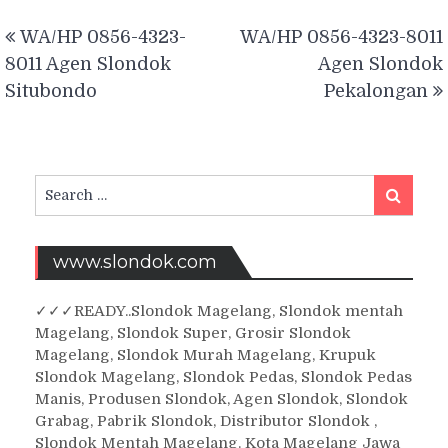
Post
WA/HP 0856-4323-
WA/HP 0856-4323-8011
navigation
8011 Agen Slondok
Agen Slondok
Situbondo
Pekalongan
Search
Search
for:
www.slondok.com
✓
✓✓
READY..Slondok Magelang, Slondok mentah
Magelang, Slondok Super, Grosir Slondok
Magelang, Slondok Murah Magelang, Krupuk
Slondok Magelang, Slondok Pedas, Slondok Pedas
Manis, Produsen Slondok, Agen Slondok, Slondok
Grabag, Pabrik Slondok, Distributor Slondok ,
Slondok Mentah Magelang. Kota Magelang Jawa