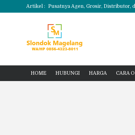
Artikel :
Pusatnya Agen, Grosir, Distributor, 
Produksi Slondok
Produsen Kerupuk Slondok Magela
Jual Puyur Koin Mentah 1 Ball 5 kg
Jual Pasir Merapi Terdekat Kualita
HOME
HUBUNGI
HARGA
CARA 