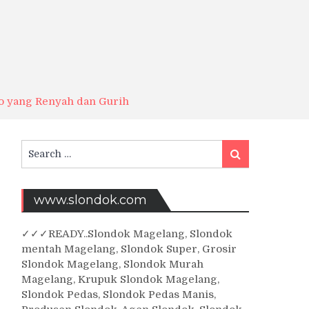
o yang Renyah dan Gurih
Search
Search
for:
www.slondok.com
✓
✓✓
READY..Slondok Magelang, Slondok
mentah Magelang, Slondok Super, Grosir
Slondok Magelang, Slondok Murah
Magelang, Krupuk Slondok Magelang,
Slondok Pedas, Slondok Pedas Manis,