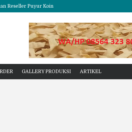
dan Reseller Puyur Koin
ng
s Unggul untuk Proyek Kecil hingga Besar
ORDER
GALLERY PRODUKSI
ARTIKEL