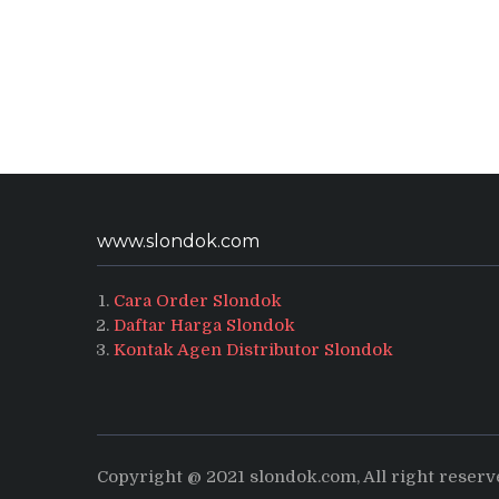
www.slondok.com
Cara Order Slondok
Daftar Harga Slondok
Kontak Agen Distributor Slondok
Copyright @ 2021 slondok.com, All right reser