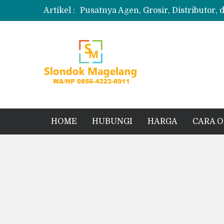
Artikel :
Pusatnya Agen, Grosir, Distributor, 
Produksi Slondok
Produsen Kerupuk Slondok Magela
Jual Puyur Koin Mentah 1 Ball 5 kg
Jual Pasir Merapi Terdekat Kualita
HOME
HUBUNGI
HARGA
CARA 