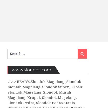
Search
Search
for:
www.slondok.com
✓
✓✓
READY..Slondok Magelang, Slondok
mentah Magelang, Slondok Super, Grosir
Slondok Magelang, Slondok Murah
Magelang, Krupuk Slondok Magelang,
Slondok Pedas, Slondok Pedas Manis,