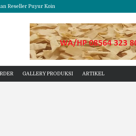
dan Reseller Puyur Koin
ng
s Unggul untuk Proyek Kecil hingga Besar
ORDER
GALLERY PRODUKSI
ARTIKEL