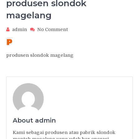
produsen slondok
magelang
on
admin
No Comment
produsen
slondok
magelang
produsen slondok magelang
About admin
Kami sebagai produsen atau pabrik slondok
mentah magelang yang udah ber operasi