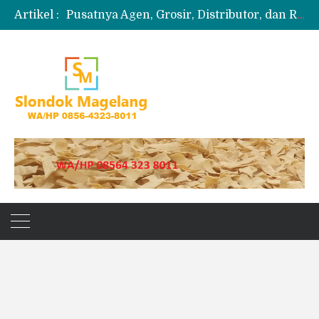
Artikel :
Pusatnya Agen, Grosir, Distributor, dan Reseller Puyur Koin
Produksi Slondok
Produsen Kerupuk Slondok Magelang
Jual Puyur Koin Mentah 1 Ball 5 kg
Jual Pasir Merapi Terdekat Kualitas Unggul untuk Proyek Kecil hingga Besar