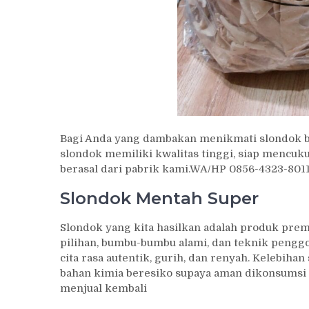
Bagi Anda yang dambakan menikmati slondok be
slondok memiliki kwalitas tinggi, siap mencu
berasal dari pabrik kami.WA/HP 0856-4323-8
Slondok Mentah Super
Slondok yang kita hasilkan adalah produk pr
pilihan, bumbu-bumbu alami, dan teknik penggo
cita rasa autentik, gurih, dan renyah. Kelebih
bahan kimia beresiko supaya aman dikonsumsi 
menjual kembali