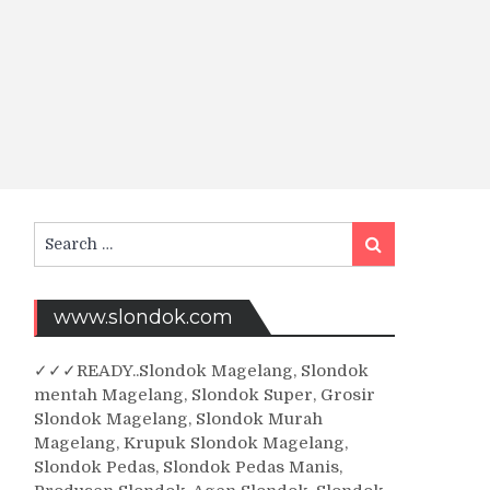
Search
Search
for:
www.slondok.com
✓
✓✓
READY..Slondok Magelang, Slondok
-
mentah Magelang, Slondok Super, Grosir
Slondok Magelang, Slondok Murah
Magelang, Krupuk Slondok Magelang,
Slondok Pedas, Slondok Pedas Manis,