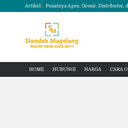
Artikel :
Pusatnya Agen, Grosir, Distributor, 
Produksi Slondok
Produsen Kerupuk Slondok Magela
Jual Puyur Koin Mentah 1 Ball 5 kg
Jual Pasir Merapi Terdekat Kualita
HOME
HUBUNGI
HARGA
CARA 