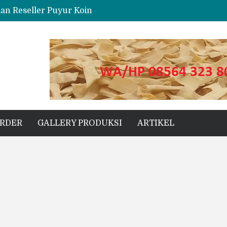
dan Reseller Puyur Koin
ng
s Unggul untuk Proyek Kecil hingga Besar
ORDER
GALLERY PRODUKSI
ARTIKEL