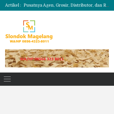
Artikel :
Pusatnya Agen, Grosir, Distributor, dan Reseller Puyur Koin
Produksi Slondok
Produsen Kerupuk Slondok Magelang
Jual Puyur Koin Mentah 1 Ball 5 kg
Jual Pasir Merapi Terdekat Kualitas Unggul untuk Proyek Kecil hingga Besar