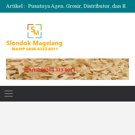
Artikel :
Pusatnya Agen, Grosir, Distributor, dan Reseller Puyur Koin
Produksi Slondok
Produsen Kerupuk Slondok Magelang
Jual Puyur Koin Mentah 1 Ball 5 kg
Jual Pasir Merapi Terdekat Kualitas Unggul untuk Proyek Kecil hingga Besar