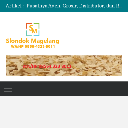
Artikel :
Pusatnya Agen, Grosir, Distributor, dan Reseller Puyur Koin
Produksi Slondok
Produsen Kerupuk Slondok Magelang
Jual Puyur Koin Mentah 1 Ball 5 kg
Jual Pasir Merapi Terdekat Kualitas Unggul untuk Proyek Kecil hingga Besar