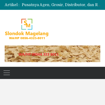
Artikel :
Pusatnya Agen, Grosir, Distributor, dan Reseller Puyur Koin
Produksi Slondok
Produsen Kerupuk Slondok Magelang
Jual Puyur Koin Mentah 1 Ball 5 kg
Jual Pasir Merapi Terdekat Kualitas Unggul untuk Proyek Kecil hingga Besar