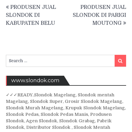
Post
PRODUSEN JUAL
PRODUSEN JUAL
navigation
SLONDOK DI
SLONDOK DI PARIGI
KABUPATEN BELU
MOUTONG
Search
Searc
for:
www.slondok.com
✓
✓✓
READY..Slondok Magelang, Slondok mentah
Magelang, Slondok Super, Grosir Slondok Magelang,
Slondok Murah Magelang, Krupuk Slondok Magelang,
Slondok Pedas, Slondok Pedas Manis, Produsen
Slondok, Agen Slondok, Slondok Grabag, Pabrik
Slondok, Distributor Slondok , Slondok Mentah