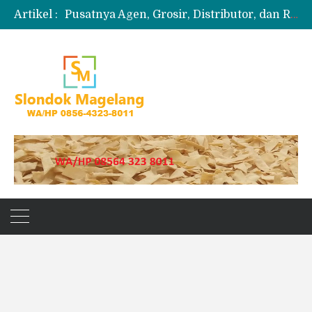
Artikel :
Pusatnya Agen, Grosir, Distributor, dan Reseller Puyur Koin
Produksi Slondok
Produsen Kerupuk Slondok Magelang
Jual Puyur Koin Mentah 1 Ball 5 kg
Jual Pasir Merapi Terdekat Kualitas Unggul untuk Proyek Kecil hingga Besar