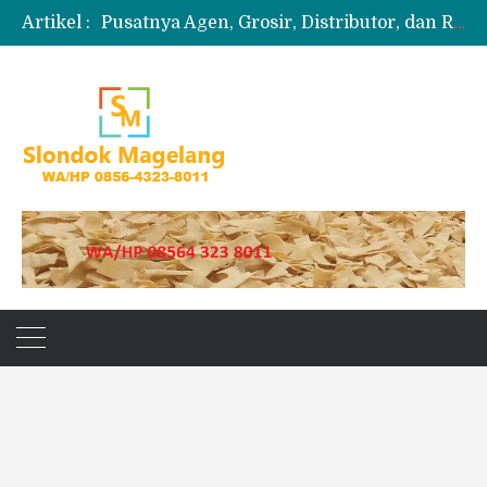
Artikel :
Pusatnya Agen, Grosir, Distributor, dan Reseller Puyur Koin
Produksi Slondok
Produsen Kerupuk Slondok Magelang
Jual Puyur Koin Mentah 1 Ball 5 kg
Jual Pasir Merapi Terdekat Kualitas Unggul untuk Proyek Kecil hingga Besar