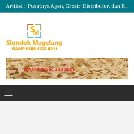
Artikel :
Pusatnya Agen, Grosir, Distributor, dan Reseller Puyur Koin
Produksi Slondok
Produsen Kerupuk Slondok Magelang
Jual Puyur Koin Mentah 1 Ball 5 kg
Jual Pasir Merapi Terdekat Kualitas Unggul untuk Proyek Kecil hingga Besar