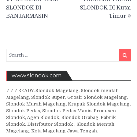
navigation
SLONDOK DI
SLONDOK DI Kutai
BANJARMASIN
Timur
Search
Searc
for:
www.slondok.com
✓
✓✓
READY..Slondok Magelang, Slondok mentah
Magelang, Slondok Super, Grosir Slondok Magelang,
Slondok Murah Magelang, Krupuk Slondok Magelang,
Slondok Pedas, Slondok Pedas Manis, Produsen
Slondok, Agen Slondok, Slondok Grabag, Pabrik
Slondok, Distributor Slondok , Slondok Mentah
Magelang. Kota Magelang Jawa Tengah.