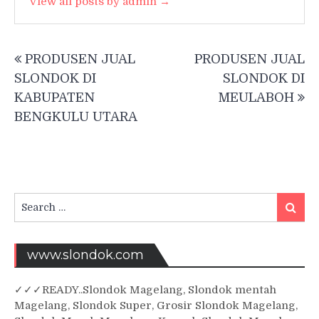
View all posts by admin →
Post
PRODUSEN JUAL
PRODUSEN JUAL
navigation
SLONDOK DI
SLONDOK DI
KABUPATEN
MEULABOH
BENGKULU UTARA
Search
Searc
for:
www.slondok.com
✓
✓✓
READY..Slondok Magelang, Slondok mentah
Magelang, Slondok Super, Grosir Slondok Magelang,