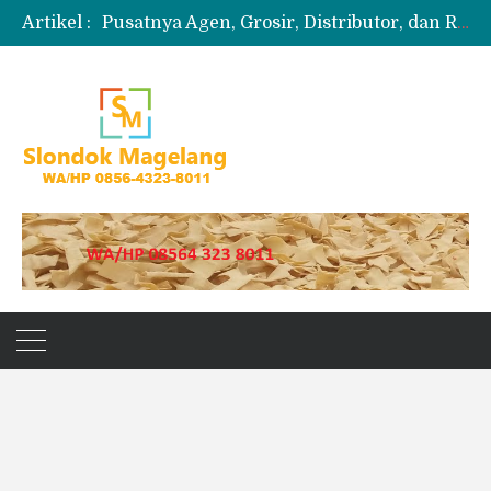
Artikel :
Pusatnya Agen, Grosir, Distributor, dan Reseller Puyur Koin
Produksi Slondok
Produsen Kerupuk Slondok Magelang
Jual Puyur Koin Mentah 1 Ball 5 kg
Jual Pasir Merapi Terdekat Kualitas Unggul untuk Proyek Kecil hingga Besar