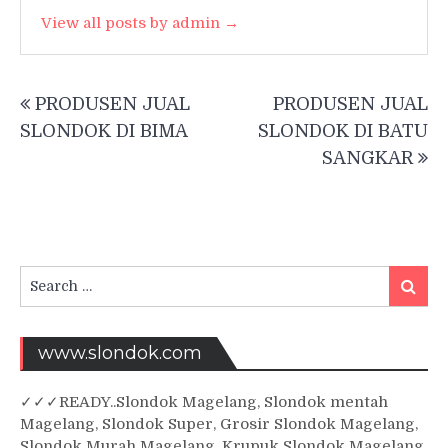
View all posts by admin →
Post
PRODUSEN JUAL
PRODUSEN JUAL
navigation
SLONDOK DI BIMA
SLONDOK DI BATU
SANGKAR
Search
Searc
for:
www.slondok.com
✓
✓✓
READY..Slondok Magelang, Slondok mentah
Magelang, Slondok Super, Grosir Slondok Magelang,
Slondok Murah Magelang, Krupuk Slondok Magelang,