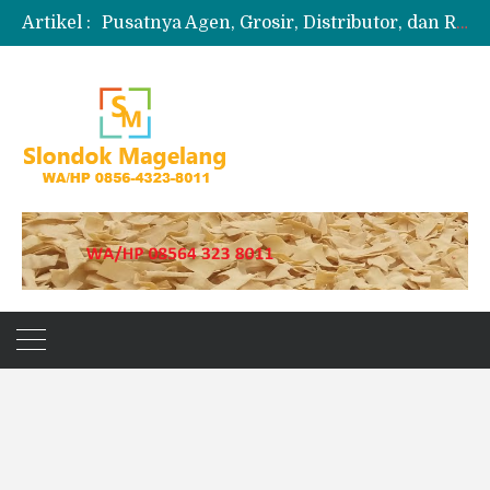
Artikel :
Pusatnya Agen, Grosir, Distributor, dan Reseller Puyur Koin
Produksi Slondok
Produsen Kerupuk Slondok Magelang
Jual Puyur Koin Mentah 1 Ball 5 kg
Jual Pasir Merapi Terdekat Kualitas Unggul untuk Proyek Kecil hingga Besar