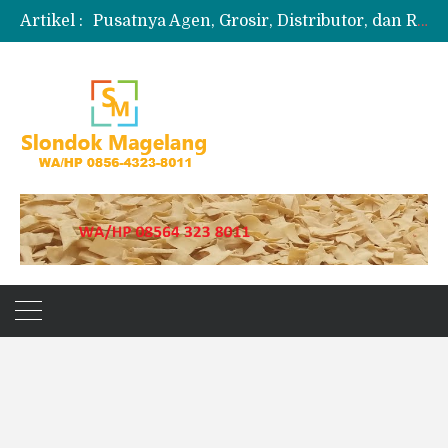
Artikel :
Pusatnya Agen, Grosir, Distributor, dan Reseller Puyur Koin
Produksi Slondok
Produsen Kerupuk Slondok Magelang
Jual Puyur Koin Mentah 1 Ball 5 kg
Jual Pasir Merapi Terdekat Kualitas Unggul untuk Proyek Kecil hingga Besar