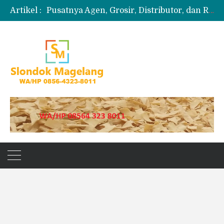
Artikel :
Pusatnya Agen, Grosir, Distributor, dan Reseller Puyur Koin
Produksi Slondok
Produsen Kerupuk Slondok Magelang
Jual Puyur Koin Mentah 1 Ball 5 kg
Jual Pasir Merapi Terdekat Kualitas Unggul untuk Proyek Kecil hingga Besar