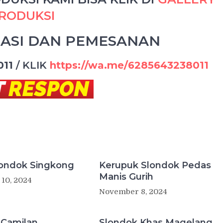
RODUKSI
ASI DAN PEMESANAN
011
/
KLIK
https://wa.me/6285643238011
londok Singkong
Kerupuk Slondok Pedas
Manis Gurih
10, 2024
November 8, 2024
 Camilan
Slondok Khas Magelang