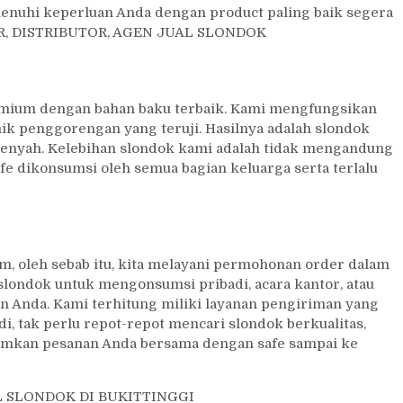
menuhi keperluan Anda dengan product paling baik segera
SIR, DISTRIBUTOR, AGEN JUAL SLONDOK
emium dengan bahan baku terbaik. Kami mengfungsikan
ik penggorengan yang teruji. Hasilnya adalah slondok
 renyah. Kelebihan slondok kami adalah tidak mengandung
e dikonsumsi oleh semua bagian keluarga serta terlalu
 oleh sebab itu, kita melayani permohonan order dalam
slondok untuk mengonsumsi pribadi, acara kantor, atau
an Anda. Kami terhitung miliki layanan pengiriman yang
i, tak perlu repot-repot mencari slondok berkualitas,
imkan pesanan Anda bersama dengan safe sampai ke
 SLONDOK DI BUKITTINGGI