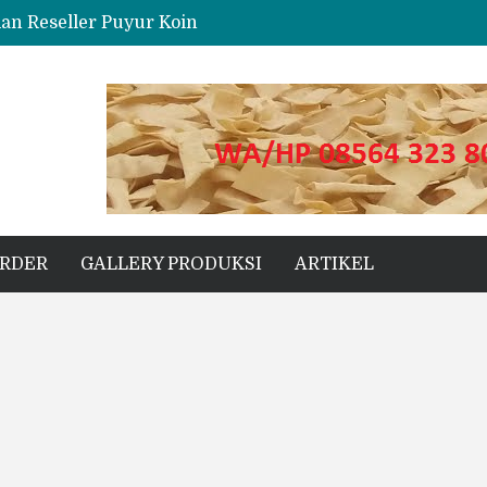
dan Reseller Puyur Koin
ng
s Unggul untuk Proyek Kecil hingga Besar
ORDER
GALLERY PRODUKSI
ARTIKEL