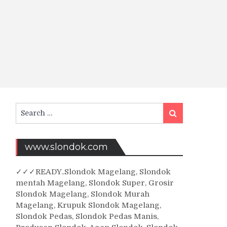
Search
Search
for:
www.slondok.com
✓
✓✓
READY..Slondok Magelang, Slondok
mentah Magelang, Slondok Super, Grosir
Slondok Magelang, Slondok Murah
Magelang, Krupuk Slondok Magelang,
Slondok Pedas, Slondok Pedas Manis,