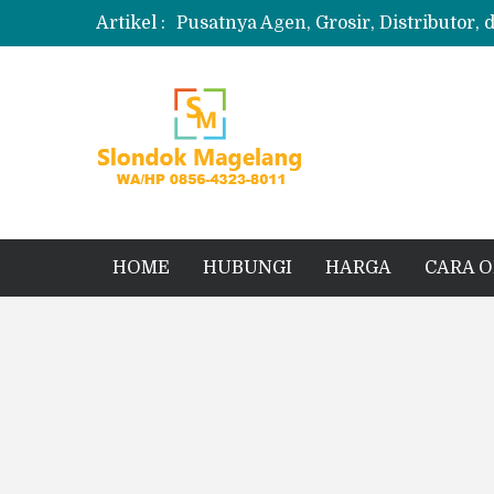
Artikel :
Pusatnya Agen, Grosir, Distributor, 
Produksi Slondok
Produsen Kerupuk Slondok Magela
Jual Puyur Koin Mentah 1 Ball 5 kg
Jual Pasir Merapi Terdekat Kualita
HOME
HUBUNGI
HARGA
CARA 