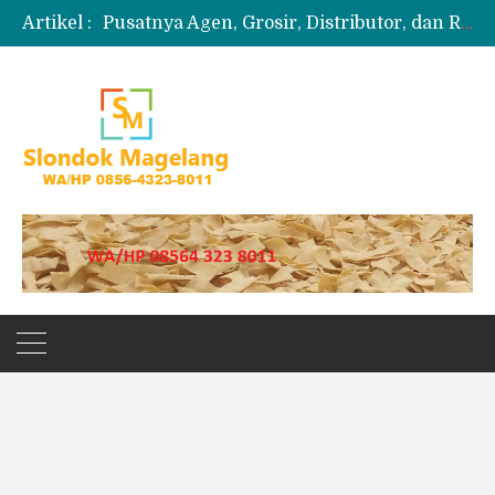
Artikel :
Pusatnya Agen, Grosir, Distributor, dan Reseller Puyur Koin
Produksi Slondok
Produsen Kerupuk Slondok Magelang
Jual Puyur Koin Mentah 1 Ball 5 kg
Jual Pasir Merapi Terdekat Kualitas Unggul untuk Proyek Kecil hingga Besar