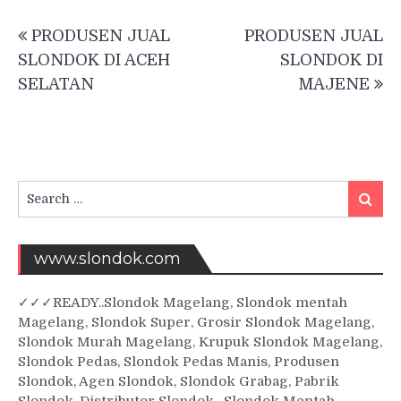
Post
PRODUSEN JUAL
PRODUSEN JUAL
navigation
SLONDOK DI ACEH
SLONDOK DI
SELATAN
MAJENE
Search
Searc
for:
www.slondok.com
✓
✓✓
READY..Slondok Magelang, Slondok mentah
Magelang, Slondok Super, Grosir Slondok Magelang,
Slondok Murah Magelang, Krupuk Slondok Magelang,
Slondok Pedas, Slondok Pedas Manis, Produsen
Slondok, Agen Slondok, Slondok Grabag, Pabrik
Slondok, Distributor Slondok , Slondok Mentah