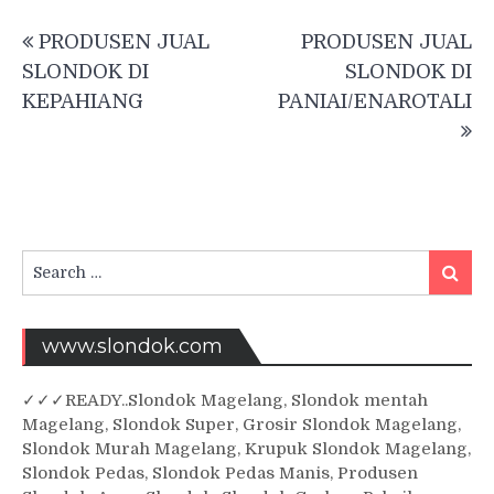
Post
PRODUSEN JUAL
PRODUSEN JUAL
navigation
SLONDOK DI
SLONDOK DI
KEPAHIANG
PANIAI/ENAROTALI
Search
Searc
for:
www.slondok.com
✓
✓✓
READY..Slondok Magelang, Slondok mentah
Magelang, Slondok Super, Grosir Slondok Magelang,
Slondok Murah Magelang, Krupuk Slondok Magelang,
Slondok Pedas, Slondok Pedas Manis, Produsen