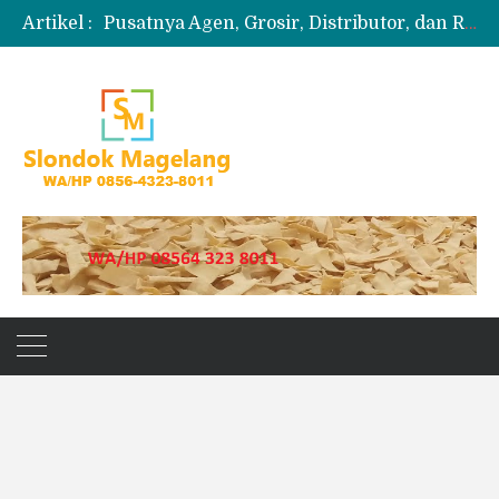
Artikel :
Pusatnya Agen, Grosir, Distributor, dan Reseller Puyur Koin
Produksi Slondok
Produsen Kerupuk Slondok Magelang
Jual Puyur Koin Mentah 1 Ball 5 kg
Jual Pasir Merapi Terdekat Kualitas Unggul untuk Proyek Kecil hingga Besar