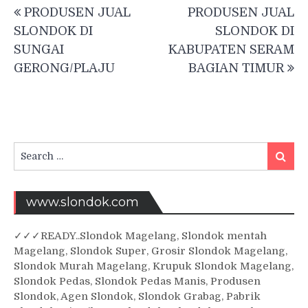
Post
PRODUSEN JUAL
PRODUSEN JUAL
navigation
SLONDOK DI
SLONDOK DI
SUNGAI
KABUPATEN SERAM
GERONG/PLAJU
BAGIAN TIMUR
Search
Searc
for:
www.slondok.com
✓
✓✓
READY..Slondok Magelang, Slondok mentah
Magelang, Slondok Super, Grosir Slondok Magelang,
Slondok Murah Magelang, Krupuk Slondok Magelang,
Slondok Pedas, Slondok Pedas Manis, Produsen
Slondok, Agen Slondok, Slondok Grabag, Pabrik