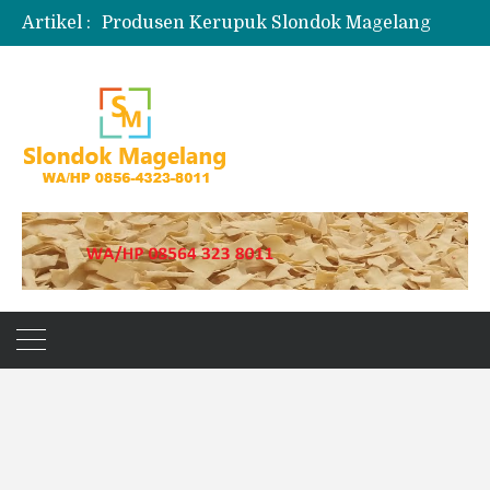
Artikel :
Produsen Kerupuk Slondok Magelang
Jual Puyur Koin Mentah 1 Ball 5 kg
Jual Pasir Merapi Terdekat Kualitas Unggul untuk Proyek Kecil hingga Besar