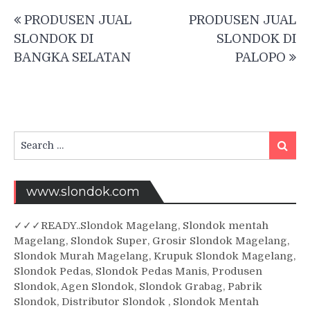
Post
PRODUSEN JUAL
PRODUSEN JUAL
navigation
SLONDOK DI
SLONDOK DI
BANGKA SELATAN
PALOPO
Search
Searc
for:
www.slondok.com
✓
✓✓
READY..Slondok Magelang, Slondok mentah
Magelang, Slondok Super, Grosir Slondok Magelang,
Slondok Murah Magelang, Krupuk Slondok Magelang,
Slondok Pedas, Slondok Pedas Manis, Produsen
Slondok, Agen Slondok, Slondok Grabag, Pabrik
Slondok, Distributor Slondok , Slondok Mentah