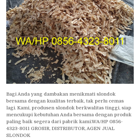
Bagi Anda yang dambakan menikmati slondok
bersama dengan kualitas terbaik, tak perlu cemas
lagi. Kami, produsen slondok berkwalitas tinggi, siap
mencukupi kebutuhan Anda bersama dengan produk
paling baik segera dari pabrik kami.WA/HP 0856-
4323-8011 GROSIR, DISTRIBUTOR, AGEN JUAL
SLONDOK