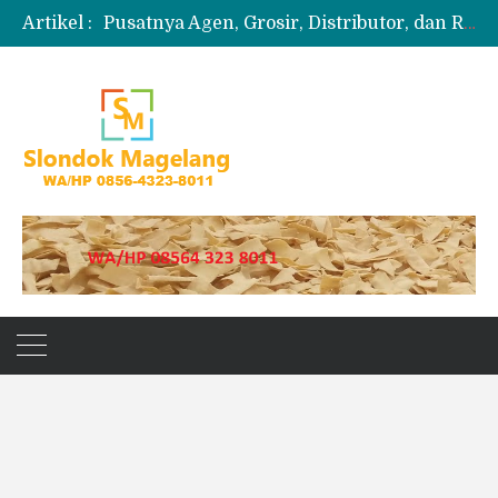
Artikel :
Pusatnya Agen, Grosir, Distributor, dan Reseller Puyur Koin
Produksi Slondok
Produsen Kerupuk Slondok Magelang
Jual Puyur Koin Mentah 1 Ball 5 kg
Jual Pasir Merapi Terdekat Kualitas Unggul untuk Proyek Kecil hingga Besar